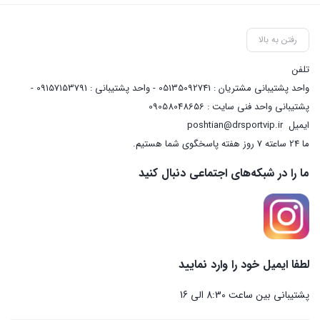
رفتن به بالا
تلفن
واحد پشتیبانی مشتریان : 05135092741 - واحد پشتیبانی : 09157153791 -
پشتیبانی واحد فنی سایت : 09058048656
ایمیل
poshtian@drsportvip.ir
ما 24 ساعته 7 روز هفته پاسخگوی شما هستیم.
ما را در شبکه‌های اجتماعی دنبال کنید
لطفا ایمیل خود را وارد نمایید
پشتیبانی بین ساعت 8:30 الی 16