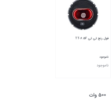
فول رنج تی تی TT-6.5F
ناموجود
ناموجود
بستن
500 وات