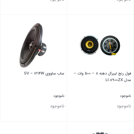
بستن
بستن
فول رنج ‏لیبرال دهنه 8 – 500 وات –
ساب ساووی SV – 1214W
مدل LI-8900ZX
ناموجود
ناموجود
ناموجود
ناموجود
بستن
بستن