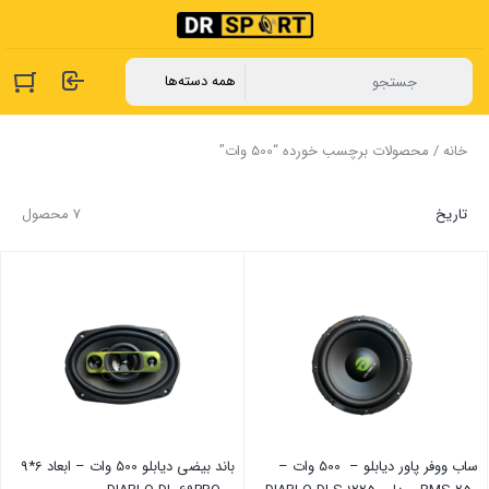
خانه
/ محصولات برچسب خورده “500 وات”
تاریخ
7 محصول
ساب ووفر پاور دیابلو – 500 وات –
باند بیضی دیابلو 500 وات – ابعاد 6*9