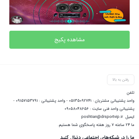
مشاهده پکیج
رفتن به بالا
تلفن
واحد پشتیبانی مشتریان : 05135092741 - واحد پشتیبانی : 09157153791 -
پشتیبانی واحد فنی سایت : 09058048656
ایمیل
poshtian@drsportvip.ir
ما 24 ساعته 7 روز هفته پاسخگوی شما هستیم.
ما را در شبکه‌های اجتماعی دنبال کنید