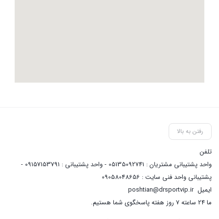
رفتن به بالا
تلفن
واحد پشتیبانی مشتریان : 05135092741 - واحد پشتیبانی : 09157153791 -
پشتیبانی واحد فنی سایت : 09058048656
ایمیل
poshtian@drsportvip.ir
ما 24 ساعته 7 روز هفته پاسخگوی شما هستیم.