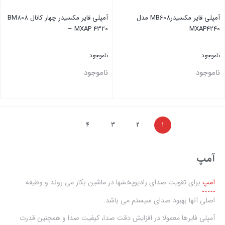
آمپلی فایر مکسیدرMB608 مدل
آمپلی فایر مکسیدر چهار کانال BM808
– MXAP 4320
MXAP4240
ناموجود
ناموجود
ناموجود
ناموجود
بستن
بستن
4
3
2
1
آمپ
آمپ
برای تقویت صدای رادیوپخشها در ماشین بکار می روند و وظیفه
اصلی آنها بهبود صدای سیستم می باشد.
آمپلی فایرها معمولا در افزایش دقت صدا، کیفیت صدا و همچنین قدرت