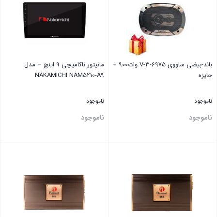
باند-بیضی ساووی V-3-6975 وات900 +
مانیتور ناکامیچی 9 اینچ – مدل
جایزه
NAKAMICHI NAM5210-A9
ناموجود
ناموجود
ناموجود
ناموجود
بستن
بستن