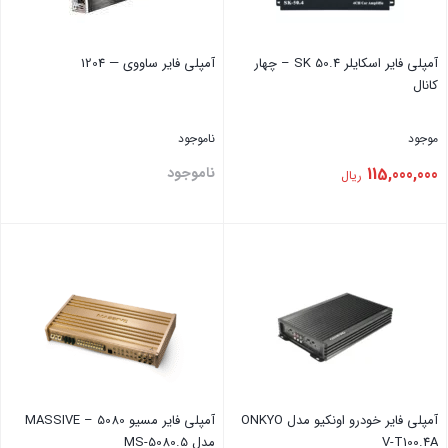
آمپلی فایر اسکایلر 50.4 SK – چهار
آمپلی فایر ‏ساووی — ‏1204
کانال
موجود
ناموجود
115,000,000
ناموجود
ریال
بستن
بستن
آمپلی فایر خودرو اونکیو مدل ONKYO
آمپلی فایر مسیو 5080 – MASSIVE
V-T100.4A
مدل MS-5080.5