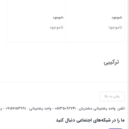
ناموجود
ناموجود
ناموجود
ناموجود
بستن
بستن
ترکیبی
رفتن به بالا
تلفن
واحد پشتیبانی مشتریان : 05135092741 - واحد پشتیبانی : 09157153791 - پشتیبانی واحد فنی سایت : 09058048656
ما را در شبکه‌های اجتماعی دنبال کنید