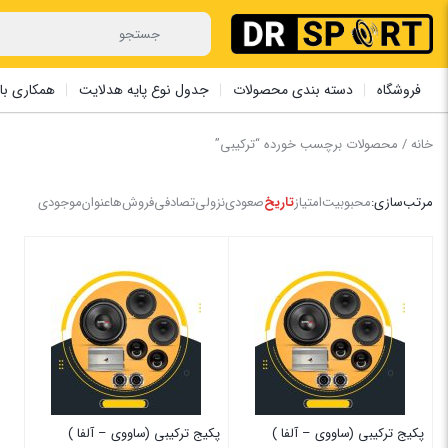
فروشگاه
دسته بندی محصولات
جدول نوع پایه هدلایت
همکاری با 
خانه
/ محصولات برچسب خورده “ترکیبی”
مرتب‌سازی:
محبوبیت
امتیاز
تاریخ
صعودی
نزولی
تصادفی
فروش‌ها
عنوان
موجودی
پکیج ترکیبی (ساووی – آلفا )
پکیج ترکیبی (ساووی – آلفا )