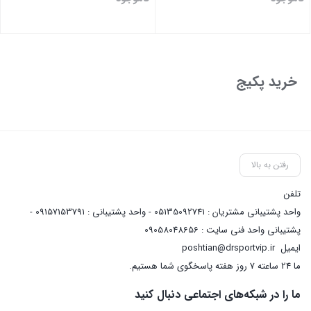
بستن
بستن
خرید پکیج
رفتن به بالا
تلفن
واحد پشتیبانی مشتریان : 05135092741 - واحد پشتیبانی : 09157153791 -
پشتیبانی واحد فنی سایت : 09058048656
ایمیل
poshtian@drsportvip.ir
ما 24 ساعته 7 روز هفته پاسخگوی شما هستیم.
ما را در شبکه‌های اجتماعی دنبال کنید