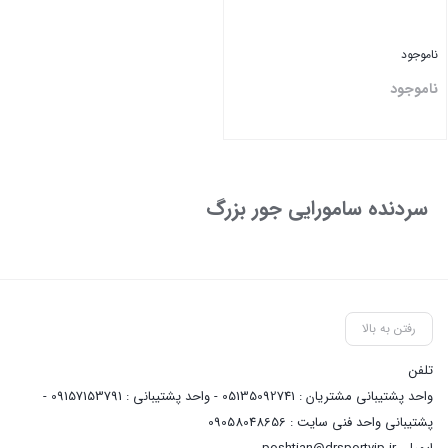
ناموجود
ناموجود
بستن
سردنده سامورایی جور بزرگ
رفتن به بالا
تلفن
واحد پشتیبانی مشتریان : 05135092741 - واحد پشتیبانی : 09157153791 -
پشتیبانی واحد فنی سایت : 09058048656