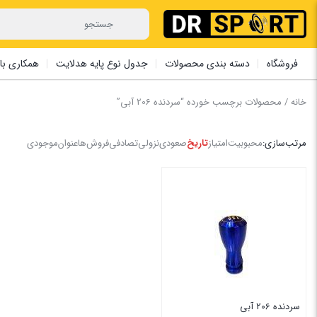
فروشگاه
دسته بندی محصولات
جدول نوع پایه هدلایت
همکاری با 
خانه
/ محصولات برچسب خورده “سردنده ‏206 آبی”
مرتب‌سازی:
محبوبیت
امتیاز
تاریخ
صعودی
نزولی
تصادفی
فروش‌ها
عنوان
موجودی
سردنده ‏206 آبی