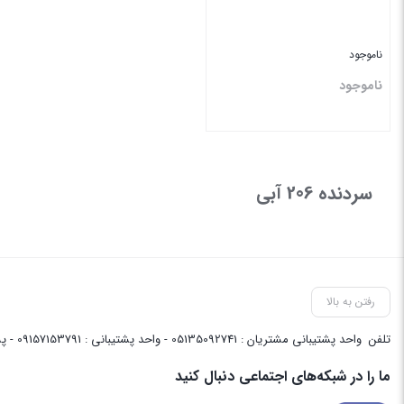
ناموجود
ناموجود
بستن
سردنده ‏206 آبی
رفتن به بالا
تلفن
واحد پشتیبانی مشتریان : 05135092741 - واحد پشتیبانی : 09157153791 - پشتیبانی واحد فنی سایت : 09058048656
ما را در شبکه‌های اجتماعی دنبال کنید