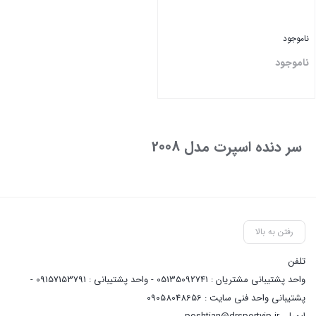
ناموجود
ناموجود
بستن
سر دنده اسپرت مدل 2008
رفتن به بالا
تلفن
واحد پشتیبانی مشتریان : 05135092741 - واحد پشتیبانی : 09157153791 -
پشتیبانی واحد فنی سایت : 09058048656