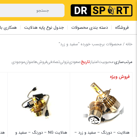
فروشگاه
دسته بندی محصولات
جدول نوع پایه هدلایت
همکاری با 
خانه
/ محصولات برچسب خورده “سفید و زرد”
مرتب‌سازی:
محبوبیت
امتیاز
تاریخ
صعودی
نزولی
تصادفی
فروش‌ها
عنوان
موجودی
فروش ویژه
هدلایت – دورنگ – سفید و زرد –
هدلایت NG – دورنگ – سفید و