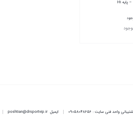
– پایه H1
وجود
وجود
تن
ایمیل
poshtian@drsportvip.ir