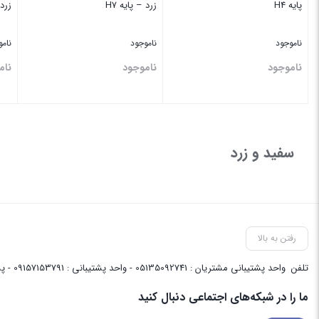
پایه H4
زرد – پایه H7
زرد 
ناموجود
ناموجود
نام
ناموجود
ناموجود
نام
بستن
بستن
بس
سفید و زرد
رفتن به بالا
تلفن
واحد پشتیبانی مشتریان : 05135092741 - واحد پشتیبانی : 09157153791 - پشتیبانی واحد فنی سایت : 09058048656
ما را در شبکه‌های اجتماعی دنبال کنید