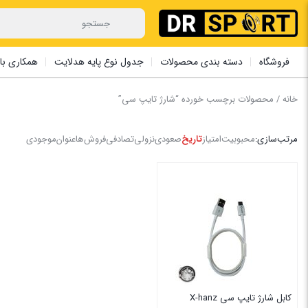
فروشگاه
دسته بندی محصولات
جدول نوع پایه هدلایت
همکاری با 
خانه
/ محصولات برچسب خورده “شارژ تایپ سی”
مرتب‌سازی:
محبوبیت
امتیاز
تاریخ
صعودی
نزولی
تصادفی
فروش‌ها
عنوان
موجودی
کابل شارژ تایپ سی X-hanz