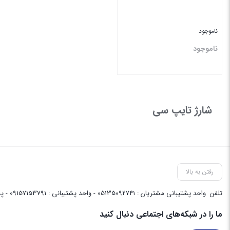
ناموجود
ناموجود
بستن
شارژ تایپ سی
رفتن به بالا
تلفن
واحد پشتیبانی مشتریان : 05135092741 - واحد پشتیبانی : 09157153791 - پشتیبانی واحد فنی سایت : 09058048656
ما را در شبکه‌های اجتماعی دنبال کنید