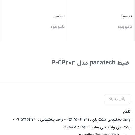
ناموجود
ناموجود
ناموجود
ناموجود
بستن
بستن
ضبط panatech مدل P-CP203
رفتن به بالا
تلفن
واحد پشتیبانی مشتریان : 05135092741 - واحد پشتیبانی : 09157153791 -
پشتیبانی واحد فنی سایت : 09058048656