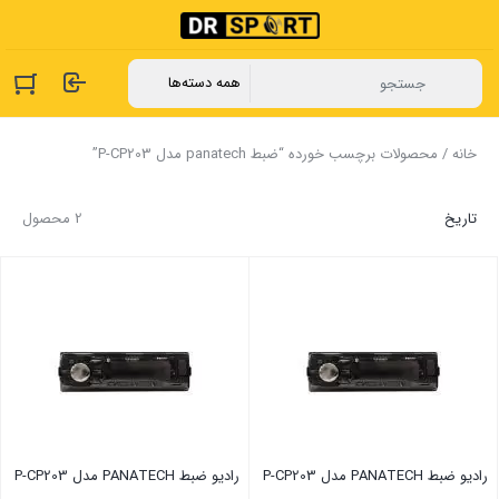
خانه
/ محصولات برچسب خورده “ضبط panatech مدل P-CP203”
تاریخ
2 محصول
رادیو ضبط PANATECH مدل P-CP203
رادیو ضبط PANATECH مدل P-CP203