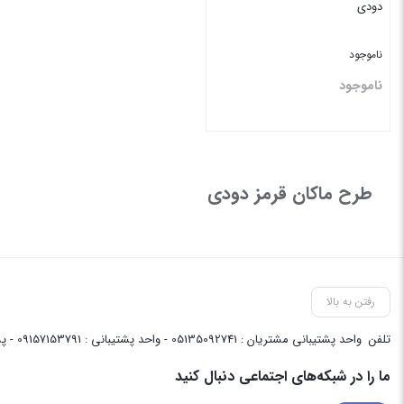
دودی
ناموجود
ناموجود
بستن
طرح ماکان قرمز دودی
رفتن به بالا
تلفن
واحد پشتیبانی مشتریان : 05135092741 - واحد پشتیبانی : 09157153791 - پشتیبانی واحد فنی سایت : 09058048656
ما را در شبکه‌های اجتماعی دنبال کنید