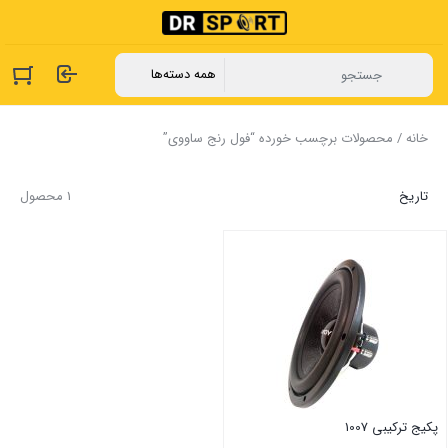
خانه
/ محصولات برچسب خورده “فول رنج ساووی”
تاریخ
1 محصول
پکیج ترکیبی 1007