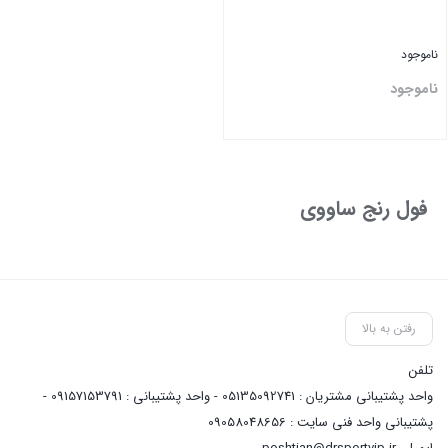
ناموجود
ناموجود
بستن
فول رنج ساووی
رفتن به بالا
تلفن
واحد پشتیبانی مشتریان : 05135092741 - واحد پشتیبانی : 09157153791 -
پشتیبانی واحد فنی سایت : 09058048656