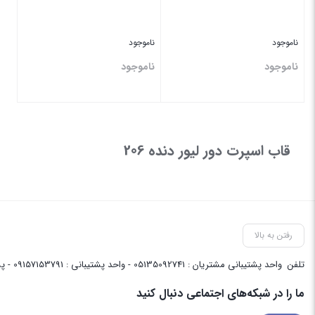
ناموجود
ناموجود
ناموجود
ناموجود
بستن
بستن
قاب اسپرت دور لیور دنده 206
رفتن به بالا
تلفن
واحد پشتیبانی مشتریان : 05135092741 - واحد پشتیبانی : 09157153791 - پشتیبانی واحد فنی سایت : 09058048656
ما را در شبکه‌های اجتماعی دنبال کنید