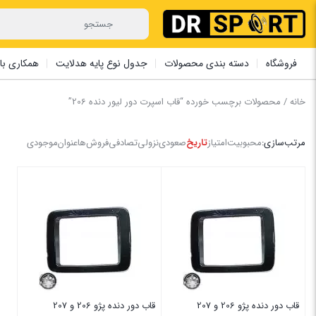
فروشگاه
دسته بندی محصولات
جدول نوع پایه هدلایت
همکاری با 
خانه
/ محصولات برچسب خورده “قاب اسپرت دور لیور دنده 206”
مرتب‌سازی:
محبوبیت
امتیاز
تاریخ
صعودی
نزولی
تصادفی
فروش‌ها
عنوان
موجودی
قاب دور دنده پژو 206 و 207
قاب دور دنده پژو 206 و 207