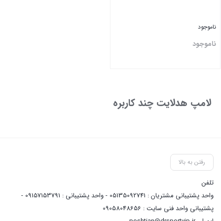
ناموجود
ناموجود
بستن
لامپ هدلایت چند کاربره
رفتن به بالا
تلفن
واحد پشتیبانی مشتریان : 05135092741 - واحد پشتیبانی : 09157153791 -
پشتیبانی واحد فنی سایت : 09058048656