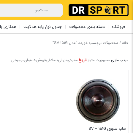
فروشگاه
دسته بندی محصولات
جدول نوع پایه هدلایت
همکاری با 
خانه
/ محصولات برچسب خورده “مدل SV-151G”
مرتب‌سازی:
محبوبیت
امتیاز
تاریخ
صعودی
نزولی
تصادفی
فروش‌ها
عنوان
موجودی
ساب ساووی SV – 151G