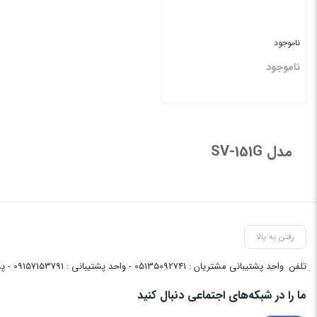
ناموجود
ناموجود
بستن
مدل SV-151G
رفتن به بالا
تلفن
واحد پشتیبانی مشتریان : 05135092741 - واحد پشتیبانی : 09157153791 - پشتیبانی واحد فنی سایت : 09058048656
ما را در شبکه‌های اجتماعی دنبال کنید