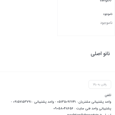
sangbo
ناموجود
ناموجود
بستن
نانو اصلی
رفتن به بالا
تلفن
واحد پشتیبانی مشتریان : 05135092741 - واحد پشتیبانی : 09157153791 -
پشتیبانی واحد فنی سایت : 09058048656