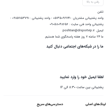
رفتن به بالا
تلفن
واحد پشتیبانی مشتریان : 05135092741 - واحد پشتیبانی : 09157153791 -
پشتیبانی واحد فنی سایت : 09058048656
ایمیل
poshtian@drsportvip.ir
ما 24 ساعته 7 روز هفته پاسخگوی شما هستیم.
ما را در شبکه‌های اجتماعی دنبال کنید
لطفا ایمیل خود را وارد نمایید
پشتیبانی بین ساعت 8:30 الی 16
لینک‌های اصلی
دسترسی‌های سریع