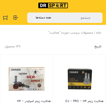
خانه
/ محصولات برچسب خورده “هدلایت”
تاریخ
137 محصول
هدلایت ‏زیمر E8 – PRO – H4
هدلایت ‏زیمر اسپایدر – H4