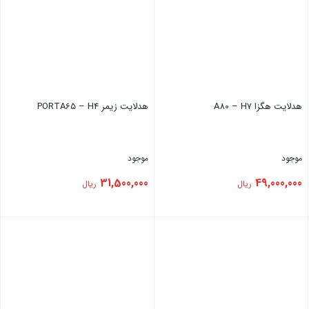
هدلایت هگزا A80 – H7
هدلایت ‏زیمر PORTA65 – H4
موجود
موجود
31,500,000
49,000,000
ریال
ریال
بستن
بستن