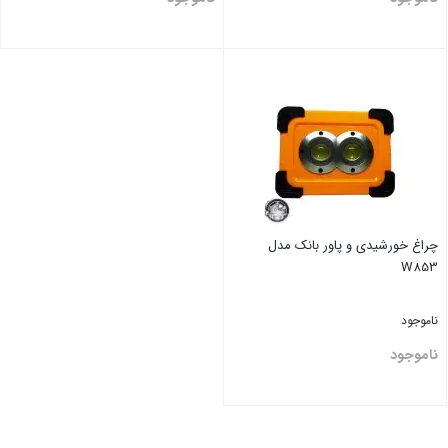
بستن
بستن
چراغ خورشیدی و پاور بانک مدل
W853
ناموجود
ناموجود
بستن