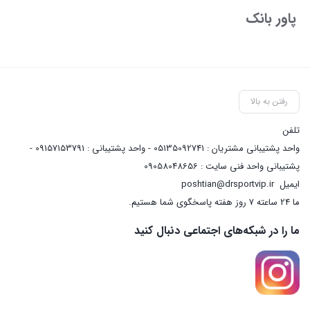
پاور بانک
رفتن به بالا
تلفن
واحد پشتیبانی مشتریان : 05135092741 - واحد پشتیبانی : 09157153791 -
پشتیبانی واحد فنی سایت : 09058048656
ایمیل
poshtian@drsportvip.ir
ما 24 ساعته 7 روز هفته پاسخگوی شما هستیم.
ما را در شبکه‌های اجتماعی دنبال کنید