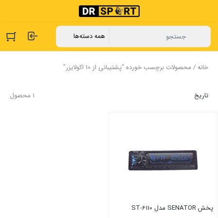
خانه
/ محصولات برچسب خورده “پشتیبانی از 10 اکولایزر”
تاریخ
1 محصول
پخش SENATOR مدل ST-6110