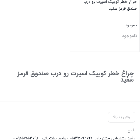
چراغ خطر کوییک اسپرت رو درب
صندق قرمز سفید
ناموجود
ناموجود
بستن
چراغ خطر کوییک اسپرت رو درب صندوق قرمز
سفید
رفتن به بالا
تلفن
واحد پشتیبانی مشتریان : 05135092741 - واحد پشتیبانی : 09157153791 -