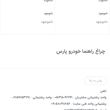
Lights
Lights
ناموجود
ناموجود
ناموجود
ناموجود
بستن
بستن
چراغ راهنما خودرو پارس
رفتن به بالا
تلفن
واحد پشتیبانی مشتریان : 05135092741 - واحد پشتیبانی : 09157153791 -
پشتیبانی واحد فنی سایت : 09058048656