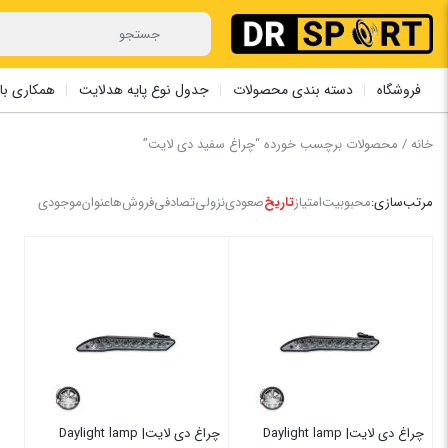
فروشگاه
دسته بندی محصولات
جدول نوع پایه هدلایت
همکاری با 
خانه
/ محصولات برچسب خورده “چراغ سفید دی لایت”
مرتب‌سازی:
محبوبیت
امتیاز
تاریخ
صعودی
نزولی
تصادفی
فروش‌ها
عنوان
موجودی
چراغ دی لایت| Daylight lamp
چراغ دی لایت| Daylight lamp