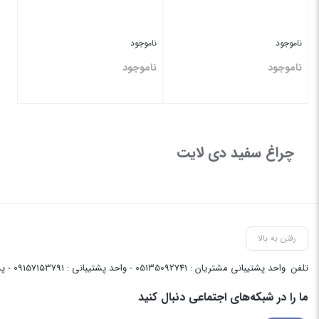
ناموجود
ناموجود
ناموجود
ناموجود
بستن
بستن
چراغ سفید دی لایت
رفتن به بالا
تلفن
واحد پشتیبانی مشتریان : 05135092741 - واحد پشتیبانی : 09157153791 - پشتیبانی واحد فنی سایت : 09058048656
ما را در شبکه‌های اجتماعی دنبال کنید