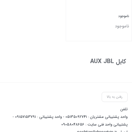
ناموجود
ناموجود
بستن
کابل AUX JBL
رفتن به بالا
تلفن
واحد پشتیبانی مشتریان : 05135092741 - واحد پشتیبانی : 09157153791 -
پشتیبانی واحد فنی سایت : 09058048656