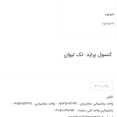
ناموجود
ناموجود
بستن
‏کنسول ‏پراید ‏ تک ‏لیوان ‏
رفتن به بالا
تلفن
واحد پشتیبانی مشتریان : 05135092741 - واحد پشتیبانی : 09157153791 -
پشتیبانی واحد فنی سایت : 09058048656