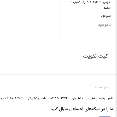
خودرو – 206-207-رانا 2درب –
سفید
ناموجود
ناموجود
بستن
کیت تقویت
رفتن به بالا
تلفن
واحد پشتیبانی مشتریان : 05135092741 - واحد پشتیبانی : 09157153791 - پشتیبانی واحد فنی سایت : 09058048656
ما را در شبکه‌های اجتماعی دنبال کنید