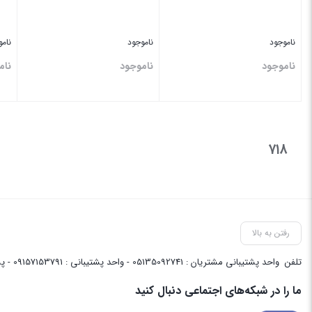
ناموجود
ناموجود
نام
ناموجود
ناموجود
نام
بستن
بستن
بس
۷۱۸
رفتن به بالا
تلفن
واحد پشتیبانی مشتریان : 05135092741 - واحد پشتیبانی : 09157153791 - پشتیبانی واحد فنی سایت : 09058048656
ما را در شبکه‌های اجتماعی دنبال کنید