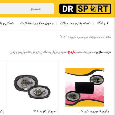
فروشگاه
دسته بندی محصولات
جدول نوع پایه هدلایت
همکاری با 
خانه
/ محصولات برچسب خورده “۷۱۸”
مرتب‌سازی:
محبوبیت
امتیاز
تاریخ
صعودی
نزولی
تصادفی
فروش‌ها
عنوان
موجودی
پکیج تصویری کوییک
اسپیکر کنوود 718
پکی