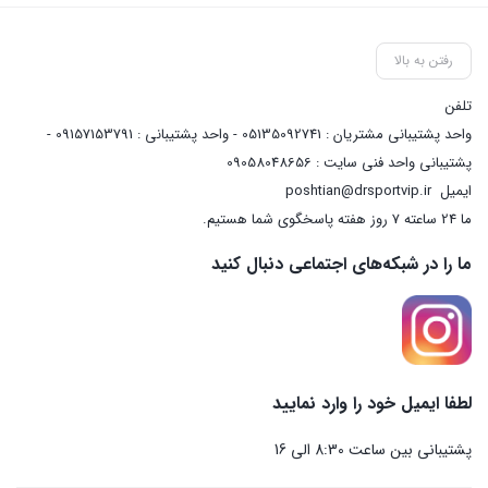
رفتن به بالا
تلفن
واحد پشتیبانی مشتریان : 05135092741 - واحد پشتیبانی : 09157153791 -
پشتیبانی واحد فنی سایت : 09058048656
ایمیل
poshtian@drsportvip.ir
ما 24 ساعته 7 روز هفته پاسخگوی شما هستیم.
ما را در شبکه‌های اجتماعی دنبال کنید
لطفا ایمیل خود را وارد نمایید
پشتیبانی بین ساعت 8:30 الی 16