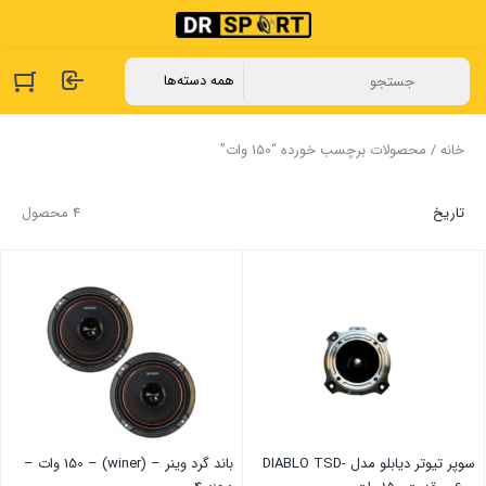
خانه
/ محصولات برچسب خورده “150 وات”
تاریخ
4 محصول
سوپر تیوتر دیابلو مدل DIABLO TSD-
باند گرد وینر – (winer) – 150 وات –