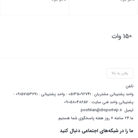
بستن
بستن
150 وات
رفتن به بالا
تلفن
واحد پشتیبانی مشتریان : 05135092741 - واحد پشتیبانی : 09157153791 -
پشتیبانی واحد فنی سایت : 09058048656
ایمیل
poshtian@drsportvip.ir
ما 24 ساعته 7 روز هفته پاسخگوی شما هستیم.
ما را در شبکه‌های اجتماعی دنبال کنید