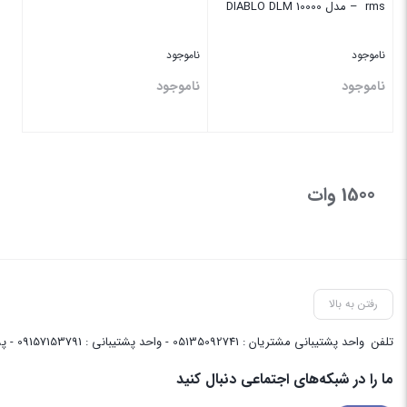
rms – مدل DIABLO DLM 10000
ناموجود
ناموجود
ناموجود
ناموجود
بستن
بستن
1500 وات
رفتن به بالا
تلفن
واحد پشتیبانی مشتریان : 05135092741 - واحد پشتیبانی : 09157153791 - پشتیبانی واحد فنی سایت : 09058048656
ما را در شبکه‌های اجتماعی دنبال کنید