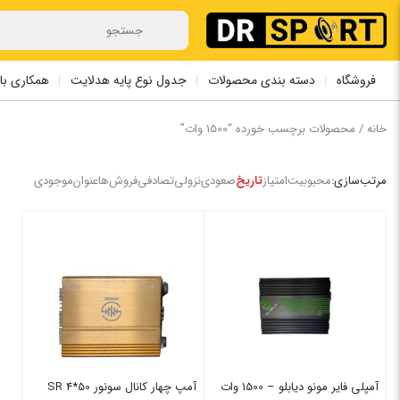
فروشگاه
دسته بندی محصولات
جدول نوع پایه هدلایت
همکاری با 
خانه
/ محصولات برچسب خورده “1500 وات”
مرتب‌سازی:
محبوبیت
امتیاز
تاریخ
صعودی
نزولی
تصادفی
فروش‌ها
عنوان
موجودی
آمپلی فایر مونو دیابلو – 1500 وات
آمپ چهار کانال سونور SR 4*50