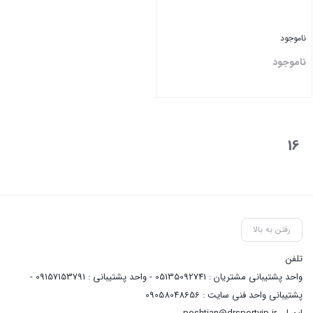
ناموجود
ناموجود
بستن
16
رفتن به بالا
تلفن
واحد پشتیبانی مشتریان : 05135092741 - واحد پشتیبانی : 09157153791 -
پشتیبانی واحد فنی سایت : 09058048656