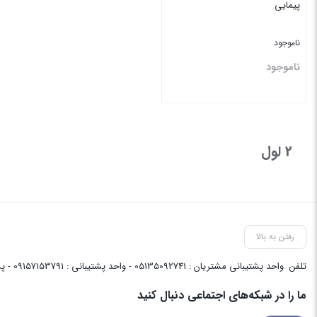
پیمایی
ناموجود
ناموجود
بستن
2 لول
رفتن به بالا
تلفن
واحد پشتیبانی مشتریان : 05135092741 - واحد پشتیبانی : 09157153791 - پشتیبانی واحد فنی سایت : 09058048656
ما را در شبکه‌های اجتماعی دنبال کنید