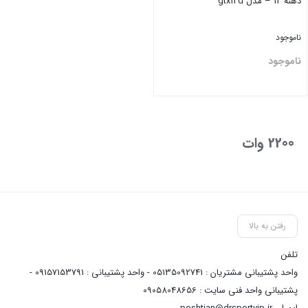
دهنه 12 – مدل gtx12d
ناموجود
ناموجود
بستن
2200 وات
رفتن به بالا
تلفن
واحد پشتیبانی مشتریان : 05135092741 - واحد پشتیبانی : 09157153791 -
پشتیبانی واحد فنی سایت : 09058048656