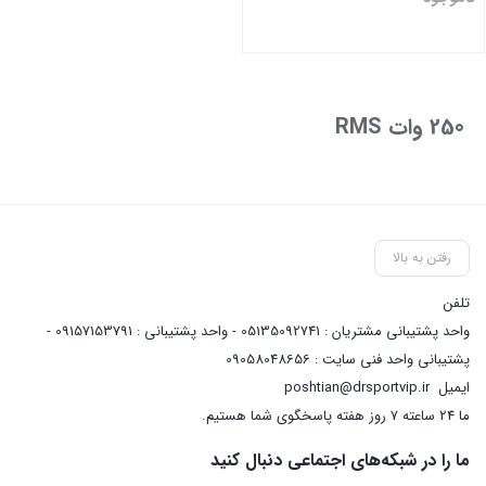
بستن
250 وات RMS
رفتن به بالا
تلفن
واحد پشتیبانی مشتریان : 05135092741 - واحد پشتیبانی : 09157153791 -
پشتیبانی واحد فنی سایت : 09058048656
ایمیل
poshtian@drsportvip.ir
ما 24 ساعته 7 روز هفته پاسخگوی شما هستیم.
ما را در شبکه‌های اجتماعی دنبال کنید