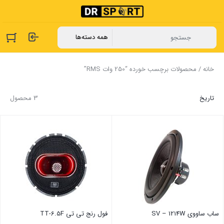
خانه
/ محصولات برچسب خورده “250 وات RMS”
تاریخ
3 محصول
ساب ساووی SV – 1214W
فول رنج تی تی TT-6.5F