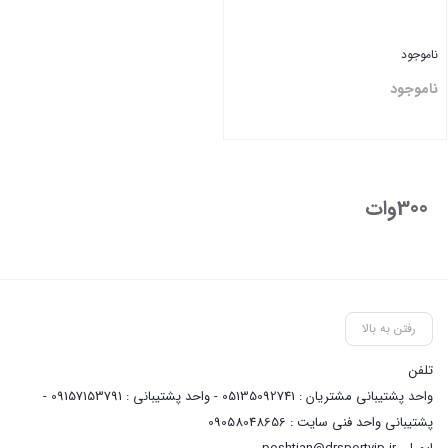
ناموجود
ناموجود
بستن
300وات
رفتن به بالا
تلفن
واحد پشتیبانی مشتریان : 05135092741 - واحد پشتیبانی : 09157153791 -
پشتیبانی واحد فنی سایت : 09058048656