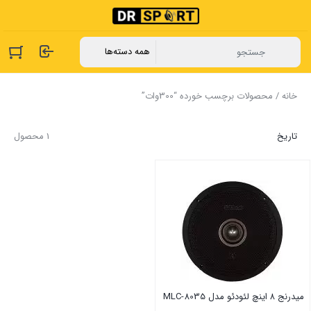
خانه
/ محصولات برچسب خورده “300وات”
تاریخ
1 محصول
میدرنج ۸ اینچ لئودئو مدل MLC-8035