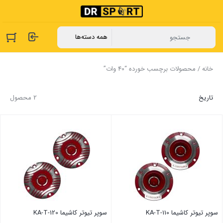
خانه
/ محصولات برچسب خورده “40 وات”
تاریخ
2 محصول
سوپر تیوتر کاشیما KA-T-110
سوپر تیوتر کاشیما KA-T-120