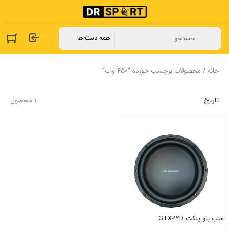
خانه
/ محصولات برچسب خورده “450 وات”
تاریخ
1 محصول
ساب بلو پنکت GTX-12D