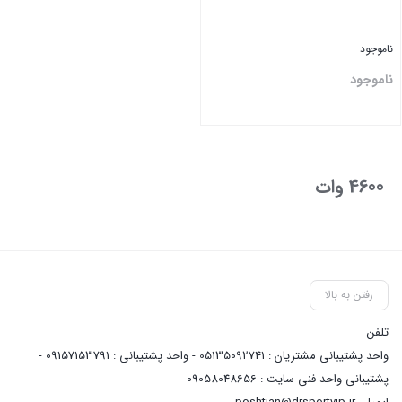
ناموجود
ناموجود
بستن
4600 وات
رفتن به بالا
تلفن
واحد پشتیبانی مشتریان : 05135092741 - واحد پشتیبانی : 09157153791 -
پشتیبانی واحد فنی سایت : 09058048656