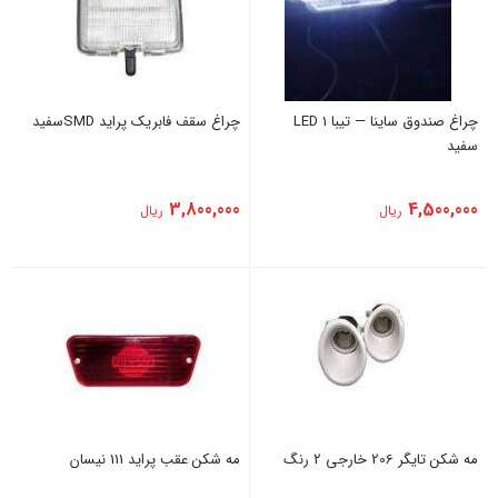
چراغ صندوق ساینا — تیبا 1 LED
چراغ سقف فابریک ‏پراید SMDسفید
سفید
3,800,000
4,500,000
ریال
ریال
مه شکن تایگر 206 خارجی 2 رنگ
‏مه شکن عقب ‏پراید ‏111 نیسان