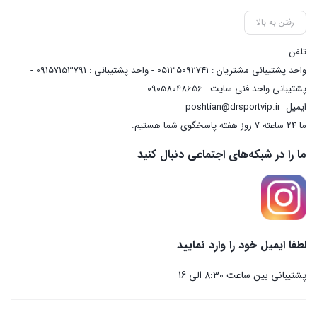
رفتن به بالا
تلفن
واحد پشتیبانی مشتریان : 05135092741 - واحد پشتیبانی : 09157153791 -
پشتیبانی واحد فنی سایت : 09058048656
ایمیل
poshtian@drsportvip.ir
ما 24 ساعته 7 روز هفته پاسخگوی شما هستیم.
ما را در شبکه‌های اجتماعی دنبال کنید
لطفا ایمیل خود را وارد نمایید
پشتیبانی بین ساعت 8:30 الی 16