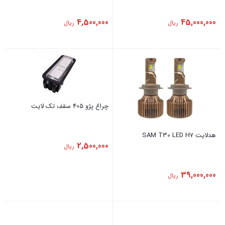
4,500,000
45,000,000
ریال
ریال
چراغ پژو 405 سقف تک لایت
هدلایت SAM T30 LED H7
2,500,000
ریال
39,000,000
ریال