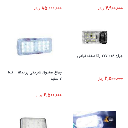
85,000,000
4,900,000
ریال
ریال
چراغ 206-207-رانا سقف تیامی
چراغ صندوق فابریکی پراید111 – تیبا
2,500,000
2 سفید
ریال
2,500,000
ریال