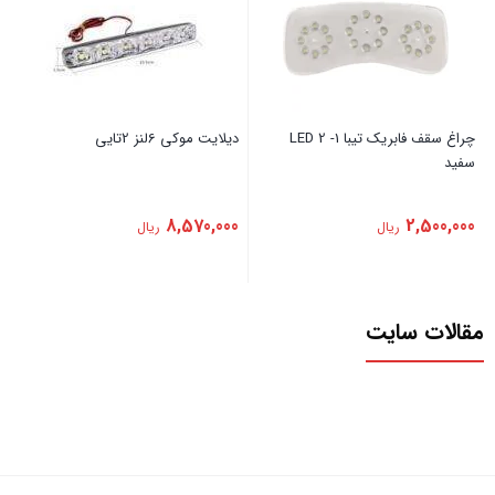
‏چراغ ‏سقف ‏فابریک ‏تیبا ‏1- ‏2 ‏LED
‏دیلایت ‏موکی ‏6لنز ‏2تایی
‏سفید
8,570,000
2,500,000
ریال
ریال
مقالات سایت