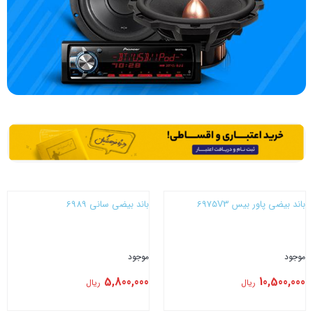
باند بیضی پاور بیس 6975V3
باند بیضی سانی 6989
موجود
موجود
5,800,000
10,500,000
ریال
ریال