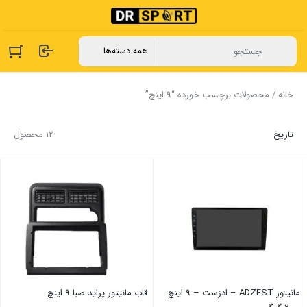
خانه
/ محصولات برچسب خورده “9 اینچ”
تاریخ
12 محصول
مانیتور ADZEST – ادزست – 9 اینچ
قاب مانیتور ‏پراید ‏صبا 9 اینچ