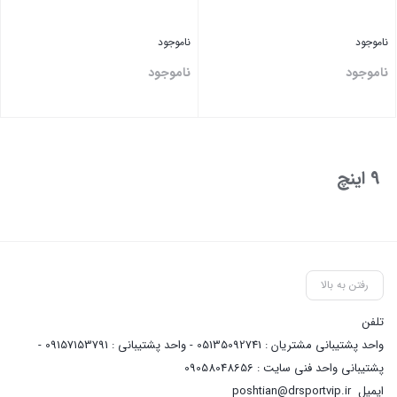
ناموجود
ناموجود
ناموجود
ناموجود
بستن
بستن
9 اینچ
رفتن به بالا
تلفن
واحد پشتیبانی مشتریان : 05135092741 - واحد پشتیبانی : 09157153791 -
پشتیبانی واحد فنی سایت : 09058048656
ایمیل
poshtian@drsportvip.ir