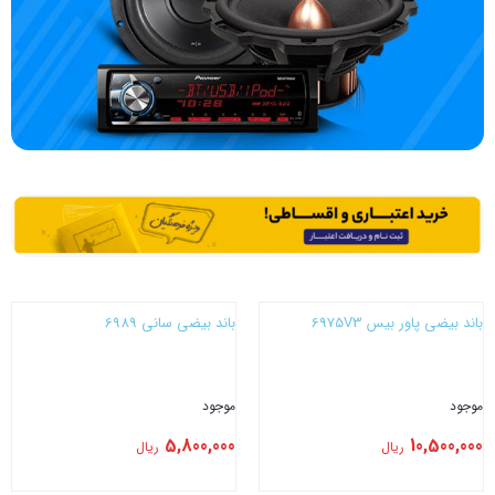
باند بیضی پاور بیس 6975V3
باند بیضی سانی 6989
موجود
موجود
5,800,000
10,500,000
ریال
ریال