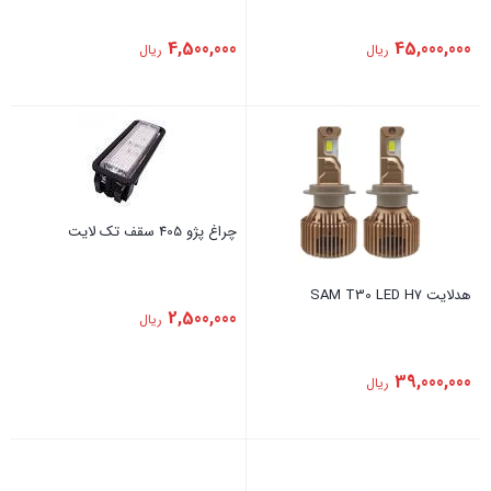
4,500,000
45,000,000
ریال
ریال
چراغ پژو 405 سقف تک لایت
هدلایت SAM T30 LED H7
2,500,000
ریال
39,000,000
ریال