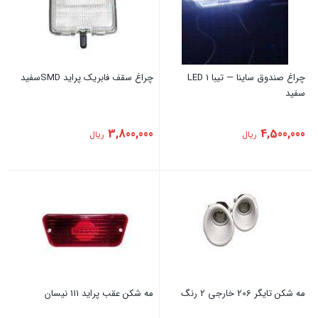
چراغ صندوق ساینا — تیبا 1 LED
چراغ سقف فابریک ‏پراید SMDسفید
سفید
3,800,000
4,500,000
ریال
ریال
مه شکن تایگر 206 خارجی 2 رنگ
‏مه شکن عقب ‏پراید ‏111 نیسان