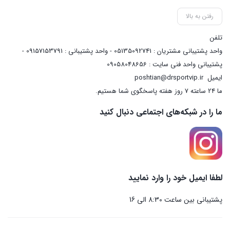
رفتن به بالا
تلفن
واحد پشتیبانی مشتریان : 05135092741 - واحد پشتیبانی : 09157153791 -
پشتیبانی واحد فنی سایت : 09058048656
ایمیل
poshtian@drsportvip.ir
ما 24 ساعته 7 روز هفته پاسخگوی شما هستیم.
ما را در شبکه‌های اجتماعی دنبال کنید
لطفا ایمیل خود را وارد نمایید
پشتیبانی بین ساعت 8:30 الی 16