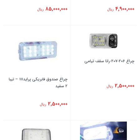
85,000,000
4,900,000
ریال
ریال
چراغ 206-207-رانا سقف تیامی
چراغ صندوق فابریکی پراید111 – تیبا
2,500,000
2 سفید
ریال
2,500,000
ریال