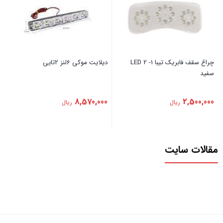
‏چراغ ‏سقف ‏فابریک ‏تیبا ‏1- ‏2 ‏LED
‏دیلایت ‏موکی ‏6لنز ‏2تایی
‏سفید
8,570,000
2,500,000
ریال
ریال
مقالات سایت