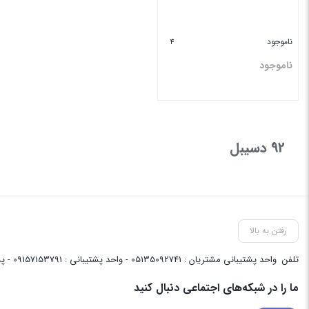
ناموجود
4
ناموجود
بستن
92 دسیبل
رفتن به بالا
تلفن
واحد پشتیبانی مشتریان : 05135092741 - واحد پشتیبانی : 09157153791 - پشتیبانی واحد فنی سایت : 09058048656
ما را در شبکه‌های اجتماعی دنبال کنید