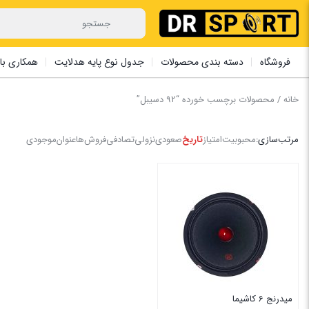
فروشگاه
دسته بندی محصولات
جدول نوع پایه هدلایت
همکاری با 
خانه
/ محصولات برچسب خورده “92 دسیبل”
مرتب‌سازی:
محبوبیت
امتیاز
تاریخ
صعودی
نزولی
تصادفی
فروش‌ها
عنوان
موجودی
میدرنج 6 کاشیما