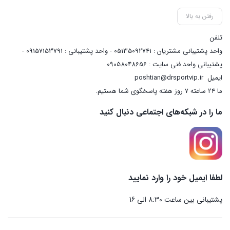
رفتن به بالا
تلفن
واحد پشتیبانی مشتریان : 05135092741 - واحد پشتیبانی : 09157153791 -
پشتیبانی واحد فنی سایت : 09058048656
ایمیل
poshtian@drsportvip.ir
ما 24 ساعته 7 روز هفته پاسخگوی شما هستیم.
ما را در شبکه‌های اجتماعی دنبال کنید
لطفا ایمیل خود را وارد نمایید
پشتیبانی بین ساعت 8:30 الی 16