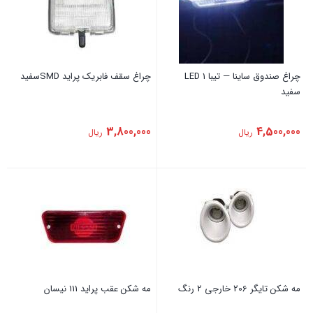
چراغ صندوق ساینا — تیبا 1 LED
چراغ سقف فابریک ‏پراید SMDسفید
سفید
3,800,000
4,500,000
ریال
ریال
مه شکن تایگر 206 خارجی 2 رنگ
‏مه شکن عقب ‏پراید ‏111 نیسان