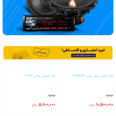
باند بیضی پاور بیس 6975V3
باند بیضی سانی 6989
موجود
موجود
5,800,000
10,500,000
ریال
ریال