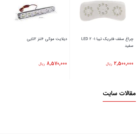
‏چراغ ‏سقف ‏فابریک ‏تیبا ‏1- ‏2 ‏LED
‏دیلایت ‏موکی ‏6لنز ‏2تایی
‏سفید
8,570,000
2,500,000
ریال
ریال
مقالات سایت