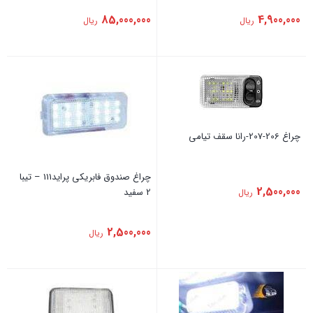
85,000,000
4,900,000
ریال
ریال
چراغ 206-207-رانا سقف تیامی
چراغ صندوق فابریکی پراید111 – تیبا
2,500,000
2 سفید
ریال
2,500,000
ریال