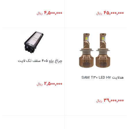
4,500,000
45,000,000
ریال
ریال
چراغ پژو 405 سقف تک لایت
هدلایت SAM T30 LED H7
2,500,000
ریال
39,000,000
ریال