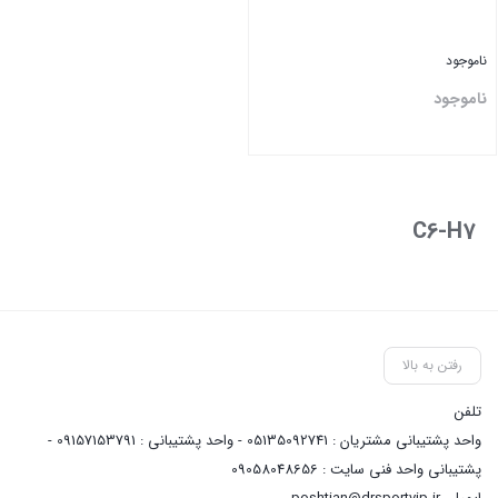
ناموجود
ناموجود
بستن
C6-H7
رفتن به بالا
تلفن
واحد پشتیبانی مشتریان : 05135092741 - واحد پشتیبانی : 09157153791 -
پشتیبانی واحد فنی سایت : 09058048656