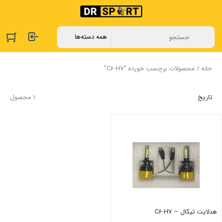
خانه
/ محصولات برچسب خورده “C6-H7”
تاریخ
1 محصول
هدلایت تیکال – C6-H7