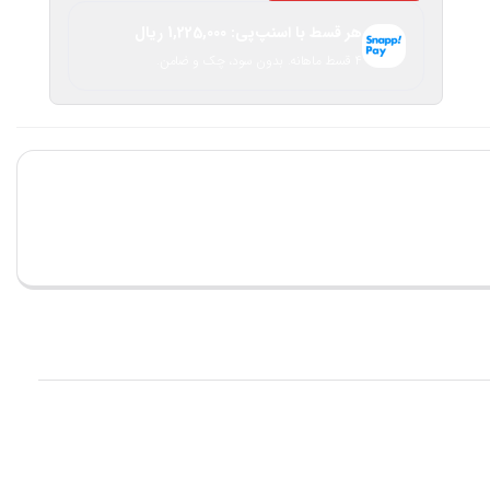
هر قسط با اسنپ‌پی:
1,225,000
ریال
۴ قسط ماهانه. بدون سود، چک و ضامن.