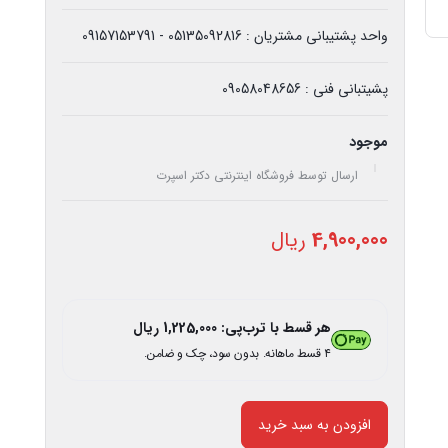
واحد پشتیبانی مشتریان : 05135092816 - 09157153791
پشیتبانی فنی : 09058048656
موجود
ارسال توسط فروشگاه اینترنتی دکتر اسپرت
4,900,000
ریال
هر قسط با ترب‌پی:
1,225,000
ریال
۴ قسط ماهانه. بدون سود، چک و ضامن.
افزودن به سبد خرید