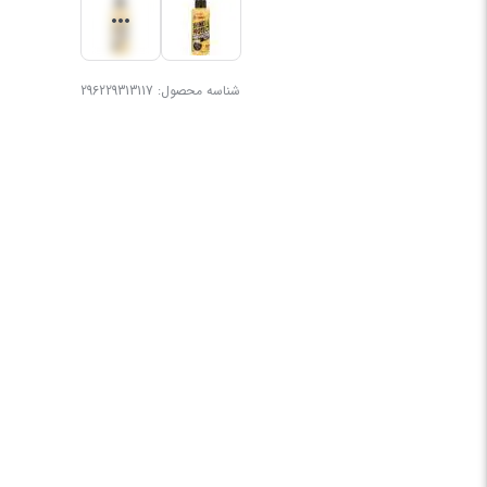
شناسه محصول:
296229313117