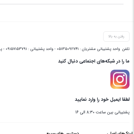
رفتن به بالا
تلفن
واحد پشتیبانی مشتریان : 05135092741 - واحد پشتیبانی : 09157153791 - پشتیبانی واحد فنی سایت : 09058048656
ما را در شبکه‌های اجتماعی دنبال کنید
لطفا ایمیل خود را وارد نمایید
پشتیبانی بین ساعت 8:30 الی 16
لینک‌های اصلی
دسترسی‌های سریع