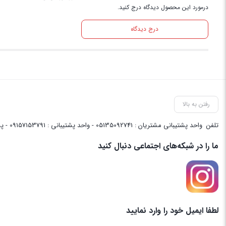
درمورد این محصول دیدگاه درج کنید.
درج دیدگاه
رفتن به بالا
تلفن
واحد پشتیبانی مشتریان : 05135092741 - واحد پشتیبانی : 09157153791 - پشتیبانی واحد فنی سایت : 09058048656
ما را در شبکه‌های اجتماعی دنبال کنید
لطفا ایمیل خود را وارد نمایید