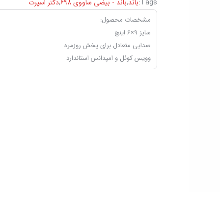
Tags:
باند
,
باند - بیضی ‏ساووی 698
,
دکتر اسپرت
مشخصات محصول:
سایز 9×6 اینچ
صدایی متعادل برای پخش روزمره
وویس کوئل و امپدانس استاندارد