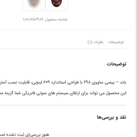
شناسه محصول:
108106513189
توضیحات
نظرات (0)
توضیحات
باند – بیضی ‏ساووی 698 با طراحی استاندارد ۹×۶ اینچی، قابلیت نصب آسان، ظاهر جذاب و صدایی قابل‌قبول، انتخاب مناسبی برای کسانی است که به دنبال بهبود کیفیت صدای خودرو با هزینه‌ای مقرون‌به‌صرفه هستند.
این محصول می تواند برای ارتقای سیستم های صوتی فابریکی شما گزینه مناس
نقد و بررسی‌ها
هنوز بررسی‌ای ثبت نشده اس