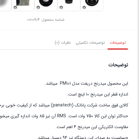
شناسه محصول:
00100904
توضیحات
توضیحات تکمیلی
نظرات (0)
توضیحات
این محصول میدرنج دریفت مدل PM101 میباشد.
اندازه قطر این میدرنج 10 اینچ است.
کالای فوق ساخت شرکت پاناتک (panatech) میباشد که از کیفیت خوبی برخوردار است.
حداکثر توان این کالا 750 وات است. RMS آن نیز 85 وات اندازه گیری میشود.
مقاومت الکتریکی این میدرنج 4 اهم است.
حساسیت به صدای این دستگاه نیز 94 دسیبل میباشد.