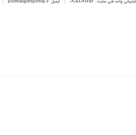
ایمیل
poshtian@drsportvip.ir