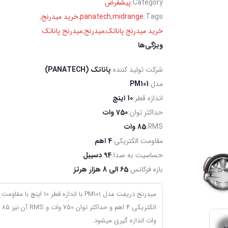
Category:
پیشفرض
Tags:
midrange
,
panatech
,
خرید میدرنج
,
خرید میدرنج پاناتک
,
میدرنج
,
میدرنج پاناتک
ویژگی‌ها
شرکت تولید کننده:
پاناتک (PANATECH)
مدل:
PM101
اندازه قطر:
10 اینچ
حداکثر توان:
750 وات
RMS:
85 وات
مقاومت الکتریکی:
4 اهم
حساسیت به صدا:
94 دسیبل
بازه فرکانس:
65 الی 8 هزار هرتز
میدرنج دریفت مدل PM101 با اندازه قطر 10 اینچ با مقاومت
الکتریکی 4 اهم و حداکثر توان 750 وات و RMS آن نیز 85
وات اندازه گیری میشود.