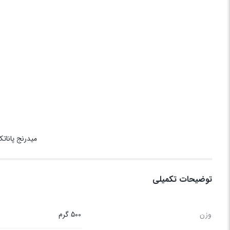
میدرنج پانات
توضیحات تکمیلی
وزن
500 گرم