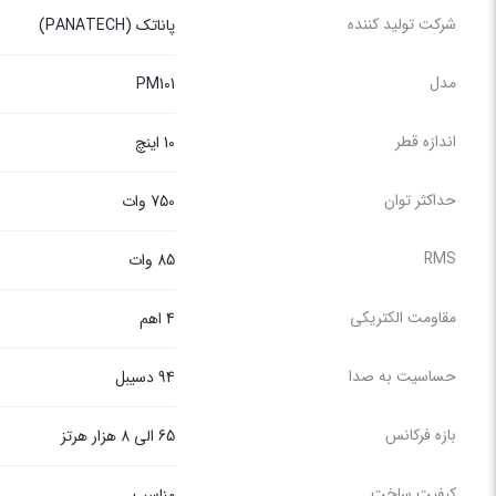
شرکت تولید کننده
پاناتک (PANATECH)
مدل
PM101
اندازه قطر
10 اینچ
حداکثر توان
750 وات
RMS
85 وات
مقاومت الکتریکی
4 اهم
حساسیت به صدا
94 دسیبل
بازه فرکانس
65 الی 8 هزار هرتز
کیفیت ساخت
مناسب