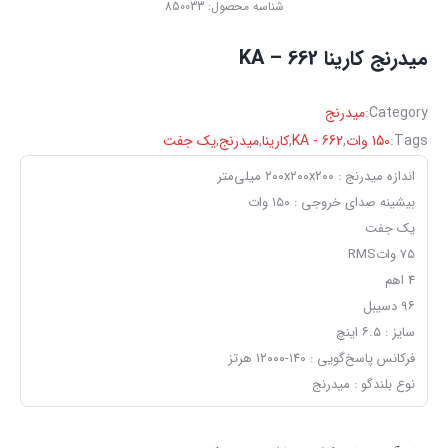
شناسه محصول:
850033
میدرنج کارینا KA – 662
Category:
میدرنج
Tags:
150 وات
,
KA - 662
,
کارینا
,
میدرنج
,
یک جفت
اندازه میدرنج : ۲۰۰x۲۰۰x۲۰۰ میلی‌متر
بیشینه صدای خروجی : ۱۵۰ وات
یک جفت
۷۵ واتRMS
4 اهم
۹۶ دسیبل
سایز : ۶.۵ اینچ
فرکانس پاسخ‌گویی : ۱۴۰-۱۲۰۰۰ هرتز
نوع بلندگو : میدرنج