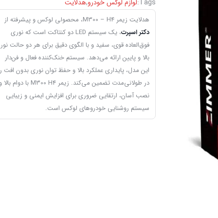
Tags:
لوازم لوکس خودرو
,
هدلایت
هدلایت زیمر M300 – H4، محصولی لوکس و پیشرفته از
دکتر اسپرت
، یک سیستم LED دو کنتاکت است که نوری
فوق‌العاده قوی، سفید و با الگوی دقیق برای هر دو حالت نور
بالا و پایین ارائه می‌دهد. سیستم خنک‌کننده فعال و فن‌دار
این مدل، پایداری عملکرد بالا و حفظ توان نوری بدون افت را
در طولانی‌مدت تضمین می‌کند. زیمر M300 H4 با دوام بالا 
نصب آسان، ارتقایی ضروری برای افزایش ایمنی و زیبایی
سیستم روشنایی خودروهای لوکس است.