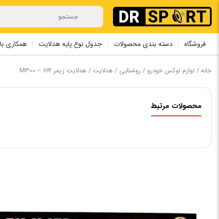
فروشگاه
دسته بندی محصولات
جدول نوع پایه هدلایت
همکاری با 
خانه
/
لوازم لوکس خودرو
/
روشنایی
/
هدلایت
/ هدلایت ‏زیمر M300 – H4
محصولات مرتبط