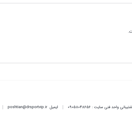
ت.
ایمیل
poshtian@drsportvip.ir